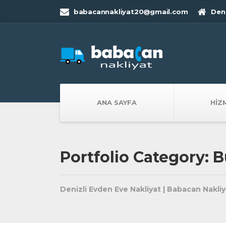
babacannakliyat20@gmail.com
Deni
ANA SAYFA
HIZ
Portfolio Category: 
Denizli Evden Eve Nakliyat | Babacan Nakliy