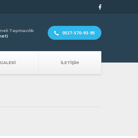
meli Taşımacılık
0537-570-93-95
meti
GALERI
İLETIŞIM