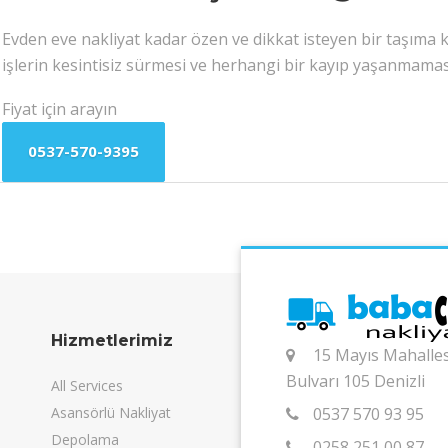
Evden eve nakliyat kadar özen ve dikkat isteyen bir taşıma ko
işlerin kesintisiz sürmesi ve herhangi bir kayıp yaşanmama
Fiyat için arayın
0537-570-9395
Hizmetlerimiz
15 Mayıs Mahalles
Bulvarı 105 Denizli
All Services
Asansörlü Nakliyat
0537 570 93 95
Depolama
0258 251 00 87