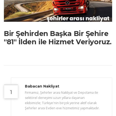
Bir Şehirden Başka Bir Şehire
"81" İlden ile Hizmet Veriyoruz.
Babacan Nakliyat
1
Firmamız, Şehirler arası Nakliyat ve Depolama ile
sektörel deneyimi uzun yıllara dayanan
ekibimizle; Türkiye'nin birçok yerine aktif olarak
Şehirler arası Evden eve hizmetimiz yapmaktadır.